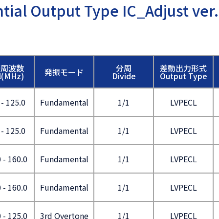
ntial Output Type IC_Adjust ver.
振周波数
分周
差動出力形式
発振モード
al(MHz)
Divide
Output Type
 - 125.0
Fundamental
1/1
LVPECL
 - 125.0
Fundamental
1/1
LVPECL
 - 160.0
Fundamental
1/1
LVPECL
 - 160.0
Fundamental
1/1
LVPECL
 - 125.0
3rd Overtone
1/1
LVPECL