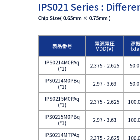
IPS021 Series : Differe
Chip Size( 0.65mm × 0.75mm )
電源電圧
源
製品番号
VDD(V)
fxt
IPS0214M0PAq
2.375 - 2.625
50.0
(*1)
IPS0214M0PBq
2.97 - 3.63
50.0
(*1)
IPS0215M0PAq
2.375 - 2.625
100.0
(*1)
IPS0215M0PBq
2.97 - 3.63
100.0
(*1)
IPS0214MTPAq
2.375 - 2.625
100.0