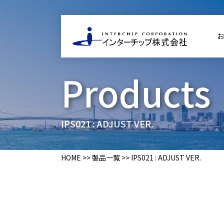
お
Products
IPS021 : ADJUST VER.
HOME
>>
製品一覧
>>
IPS021 : ADJUST VER.