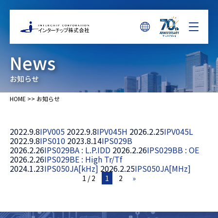
News
お知らせ
HOME
>>
お知らせ
2022.9.8
IPV005
2022.9.8
IPV045H
2026.2.25
IPV045L
2022.9.8
IPS010
2023.8.14
IPS029B
2026.2.26
IPS029BA : L.P.IDD
2026.2.26
IPS029BB : OE
2026.2.26
IPS029BE : High Tr/Tf
2024.1.23
IPS050JA[kHz]
2026.2.25
IPS050JA[MHz]
1 / 2
1
2
»